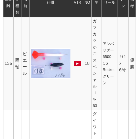
仕掛
VTR
NO
竿
リール
離
種
前
ン
考
類
ガ
マ
カ
ツ
アンバ
か
サダー
ピ
ご
ﾅｲﾛ
6500
両
エ
優
ス
135
18
ﾝ
CS
軸
ー
勝
ペ
6号
Rocket
ル
シ
グリー
ャ
ン
ル
Ⅱ
4-
63
ダ
イ
ワ
ト