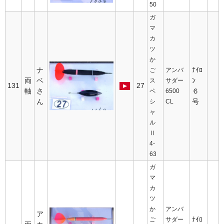
50
ガ
マ
カ
ツ
か
ナ
ﾅｲﾛ
ご
アンバ
両
ベ
ﾝ
ス
サダー
131
27
軸
さ
６
ペ
6500
ん
号
シ
CL
ャ
ル
Ⅱ
4-
63
ガ
マ
カ
ツ
か
アンバ
ア
ﾅｲﾛ
ご
サダー