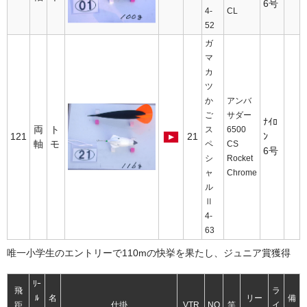
6号
4-
CL
52
ガ
マ
カ
ツ
か
アンバ
ご
サダー
ﾅｲﾛ
両
ト
ス
6500
121
21
ﾝ
軸
モ
ペ
CS
6号
シ
Rocket
ャ
Chrome
ル
Ⅱ
4-
63
唯一小学生のエントリーで110mの快挙を果たし、ジュニア賞獲得
ﾘｰ
飛
ラ
ﾙ
名
リー
備
距
仕掛
VTR
NO
竿
イ