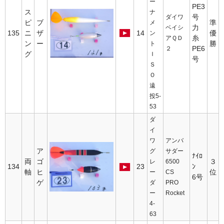
ー
PE3
ス
ナ
号
ダイワ
ピ
ブ
準
メ
力
ベイシ
135
ニ
ザ
14
優
ン
糸
アＱＤ
ン
ー
勝
ト
PE6
２
グ
Ｉ
号
Ｓ
Ｏ
遠
投5-
53
ダ
イ
ワ
アンバ
ア
グ
サダー
ﾅｲﾛ
両
ゴ
３
レ
6500
134
23
ﾝ
軸
ヒ
位
ー
CS
6号
ゲ
ダ
PRO
ー
Rocket
4-
63