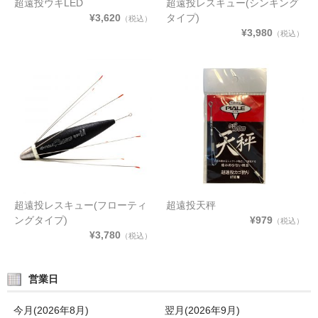
超遠投ウキLED
超遠投レスキュー(シンキング
¥3,620
タイプ)
（税込）
¥3,980
（税込）
超遠投レスキュー(フローティ
超遠投天秤
ングタイプ)
¥979
（税込）
¥3,780
（税込）
営業日
今月(2026年8月)
翌月(2026年9月)