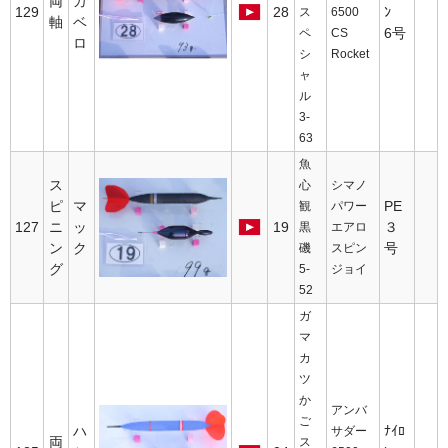
両
カ
129
28
ﾝ
ス
6500
軸
ベ
6号
ペ
CS
ロ
シ
Rocket
ャ
ル
3-
63
魚
ス
心
シマノ
ピ
マ
PE
観
パワー
127
ニ
ッ
19
３
黒
エアロ
ン
ク
号
磯
スピン
グ
5-
ジョイ
52
ガ
マ
カ
ツ
か
アンバ
ご
ハ
ﾅｲﾛ
サダー
両
ス