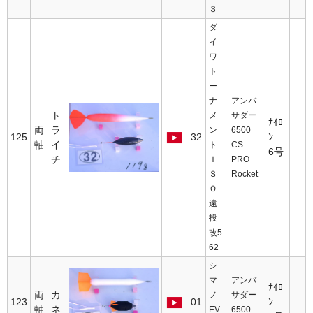
３
ダ
イ
ワ
ト
ー
ナ
アンバ
ト
メ
サダー
ﾅｲﾛ
両
ラ
ン
6500
125
32
ﾝ
軸
イ
ト
CS
6号
チ
Ｉ
PRO
Ｓ
Rocket
Ｏ
遠
投
改5-
62
シ
マ
アンバ
ﾅｲﾛ
両
カ
ノ
サダー
123
01
ﾝ
軸
ネ
EV
6500