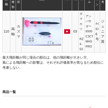
種
前
ル
考
離
ン
類
ガ
アン
マ
ジ
バサ
ﾅｲ
カ
カ
ュ
ダー
両
ﾛﾝ
ツ
110
ズ
03
ニ
6500
軸
6
マ
ア
C3CT
号
RZ
賞
MAG
4-
PRO
53
最大飛距離が同じ場合の順位は、他の飛距離が大きい方。
風による飛距離への影響は、それぞれ評価基準が異なるため順位に
考慮しない。
商品一覧