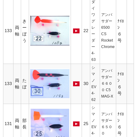
ダ
イ
ワ
アンバ
き
ﾅｲﾛ
グ
サダー
両
ー
ﾝ
レ
6500
133
22
軸
ぼ
６
ー
CS
う
号
ダ
Rocket
ー
Chrome
4-
63
シ
アンバ
ﾅｲﾛ
マ
サダー
両
た
ﾝ
ノ
133
30
６６０
軸
ぼ
６
EV
０ C5
号
4-
MAG-X
62
シ
ﾅｲﾛ
マ
アンバ
両
部
ﾝ
ノ
サダー
131
25
軸
長
６
EV
６５０
号
4-
０