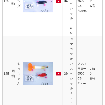
125
シ
04
ﾝ
6500
軸
ペ
ダ
6号
CS
シ
Rocket
ャ
ル
Ⅱ
4-
58
ガ
マ
カ
ツ
か
や
ご
アンバ
っ
ﾅｲﾛ
ス
サダー
両
125
ち
29
ﾝ
ペ
6500
軸
ゃ
6号
シ
CS
ん
ャ
Rocket
ル
４
－
６