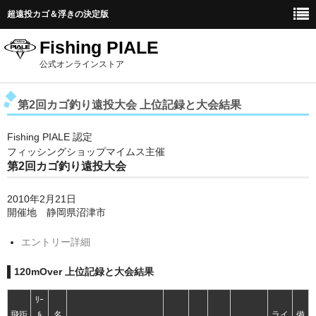
超遠投カゴ＆浮きの決定版
Fishing PIALE
公式オンラインストア
ホーム
第2回カゴ釣り遠投大会 上位記録と大会結果
カゴ釣り遠投大会
Fishing PIALE 認定
フィッシングショップマイムス主催
PIALEのこだわり
第2回カゴ釣り遠投大会
2010年2月21日
開催地 静岡県沼津市
エントリー詳細
120mOver 上位記録と大会結果
ﾘｰ
飛距
ﾙ
名
ライ
備