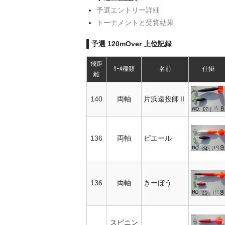
予選エントリー詳細
トーナメントと受賞結果
予選 120mOver 上位記録
飛距
ﾘｰﾙ種類
名前
仕掛
離
140
両軸
片浜遠投師Ⅱ
136
両軸
ピエール
136
両軸
きーぼう
スピニン