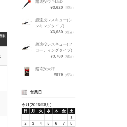
超遠投ウキLED
¥3,620
（税込）
超遠投レスキュー(シ
ンキングタイプ)
¥3,980
（税込）
過順
超遠投レスキュー(フ
ローティングタイプ)
位
¥3,780
（税込）
超遠投天秤
¥979
（税込）
位
営業日
位
今月(2026年8月)
日
月
火
水
木
金
土
1
2
3
4
5
6
7
8