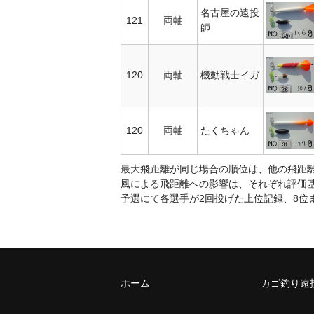
名古屋の遠投
121
両軸
師
120
両軸
機動戦士イガ
120
両軸
たくちゃん
最大飛距離が同じ場合の順位は、他の飛距
風による飛距離への影響は、それぞれ評価
予選にて各選手が2回投げた上位記録、8位
ホーム
カゴ釣り遠