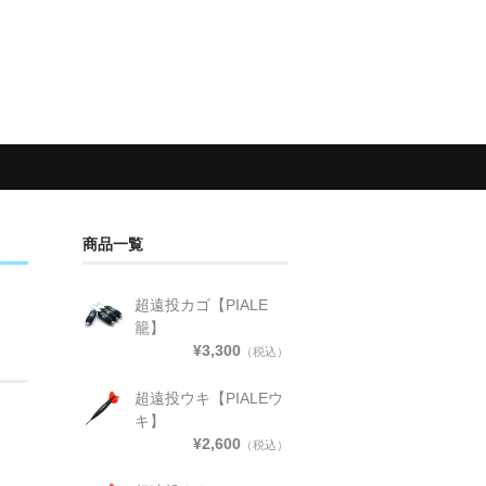
商品一覧
超遠投カゴ【PIALE
籠】
¥3,300
（税込）
超遠投ウキ【PIALEウ
キ】
¥2,600
（税込）