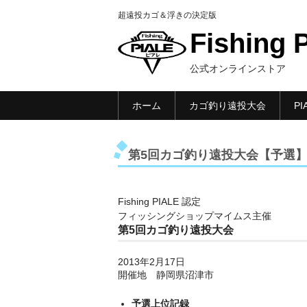
超遠投カゴ＆浮きの決定版
Fishing 
公式オンラインストア
ホーム
カゴ釣り遠投大会
P
第5回カゴ釣り遠投大会【予選
Fishing PIALE 認定
フィッシングショップマイムス主催
第5回カゴ釣り遠投大会
2013年2月17日
開催地 静岡県沼津市
予選上位記録