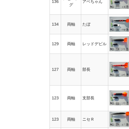
136
アベちゃん
グ
134
両軸
たぼ
129
両軸
レッドデビル
127
両軸
部長
123
両軸
支部長
123
両軸
ニセＲ