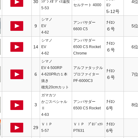
30
4
ｼﾃﾞﾝ ﾒｶﾞﾃﾞｨｽ遠投
ﾛﾝ
セルテート 4000
5-53
5-12号
シマノ
ﾅｲﾛﾝ
アンバサダー
9
5
EV
６号
6600 C5
4-62
シマノ
アンバサダー
ﾅｲﾛﾝ
14
6
EV
6500 CS Rocket
６号
4-62
Chrome
シマノ
EV 4-500RP
アルファタックル
ﾅｲﾛﾝ
6
7
4-620PRの１本
プロファイター
６号
抜き
PF-6000C3
穂先20cmカット
ガマカツ
ﾅｲﾛﾝ
かごスペシャル
アンバサダー
3
8
6号
Ⅱ
6500 CS Rocket
4-63
ﾅｲﾛﾝ
ＶＩＰ
ＶＩＰ ﾌﾟﾛｼﾞｪｸﾄ
29
6号
5-57
PT631