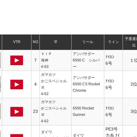
予選通
VTR
NO
竿
リール
ライン
位
ＶＩＰ
アンバサダー
ﾅｲﾛﾝ
7
１
海神
6500 C シルバ
6号
4-63
ー
ガマカツ
アンバサダー
ﾅｲﾛﾝ
かごスペシャル
4
2
6500 CS Rocket
6号
Ⅲ
Chrome
4-62
ガマカツ
ﾅｲﾛﾝ
かごスペシャル
6500 Rocket
23
3
6号
Ⅲ
Gunner
4-62
PE3号
ダイワ
力糸 ﾅｲ
ダイワ