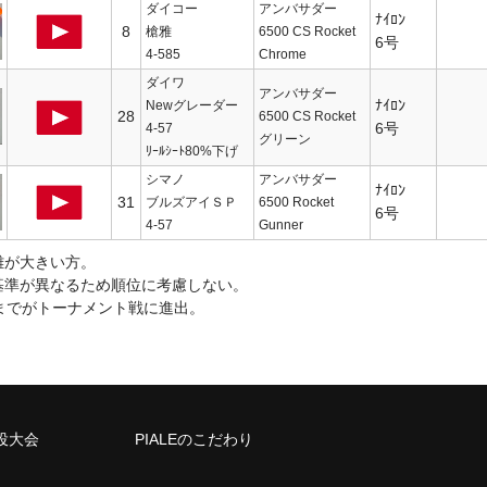
ダイコー
アンバサダー
ﾅｲﾛﾝ
8
槍雅
6500 CS Rocket
6号
4-585
Chrome
ダイワ
アンバサダー
ﾅｲﾛﾝ
Newグレーダー
28
6500 CS Rocket
6号
4-57
グリーン
ﾘｰﾙｼｰﾄ80%下げ
シマノ
アンバサダー
ﾅｲﾛﾝ
31
ブルズアイＳＰ
6500 Rocket
6号
4-57
Gunner
離が大きい方。
基準が異なるため順位に考慮しない。
までがトーナメント戦に進出。
投大会
PIALEのこだわり