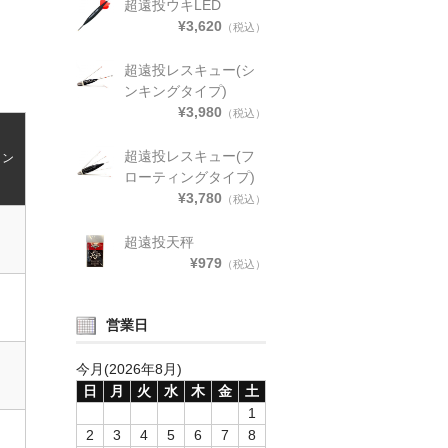
超遠投ウキLED
¥3,620
（税込）
超遠投レスキュー(シ
ンキングタイプ)
¥3,980
（税込）
超遠投レスキュー(フ
イン
ローティングタイプ)
¥3,780
（税込）
超遠投天秤
¥979
（税込）
営業日
今月(2026年8月)
日
月
火
水
木
金
土
1
2
3
4
5
6
7
8