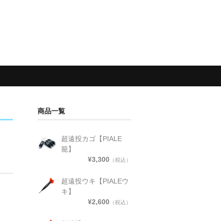
商品一覧
超遠投カゴ【PIALE
籠】
¥3,300
（税込）
超遠投ウキ【PIALEウ
キ】
¥2,600
（税込）