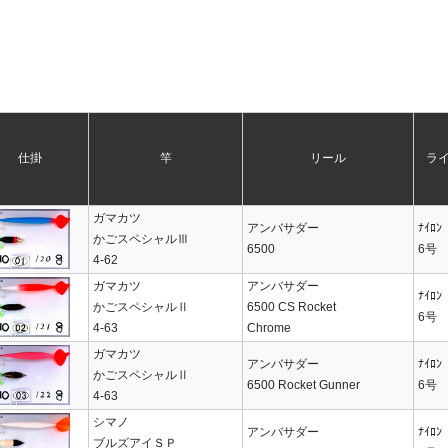
仕掛
竿
リール
ラ
ガマカツ
アンバサダー
ﾅｲﾛﾝ
かごスペシャルⅢ
6500
6号
4-62
ガマカツ
アンバサダー
ﾅｲﾛﾝ
かごスペシャルⅡ
6500 CS Rocket
6号
4-63
Chrome
ガマカツ
アンバサダー
ﾅｲﾛﾝ
かごスペシャルⅡ
6500 Rocket Gunner
6号
4-63
シマノ
アンバサダー
ﾅｲﾛﾝ
ブルズアイＳＰ