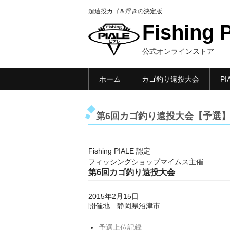
超遠投カゴ＆浮きの決定版
Fishing 
公式オンラインストア
ホーム
カゴ釣り遠投大会
P
第6回カゴ釣り遠投大会【予選
Fishing PIALE 認定
フィッシングショップマイムス主催
第6回カゴ釣り遠投大会
2015年2月15日
開催地 静岡県沼津市
予選上位記録