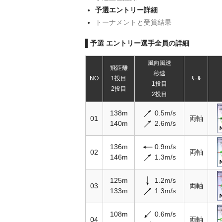
予選エントリー詳細
トーナメントと受賞結果
予選 エントリー選手全員の詳細
風向風速
飛距離
秒速
NO
1投目
ﾘｰﾙ
1投目
2投目
2投目
138m
0.5m/s
01
両軸
140m
2.6m/s
136m
0.9m/s
02
両軸
146m
1.3m/s
125m
1.2m/s
03
両軸
133m
1.3m/s
108m
0.6m/s
04
両軸